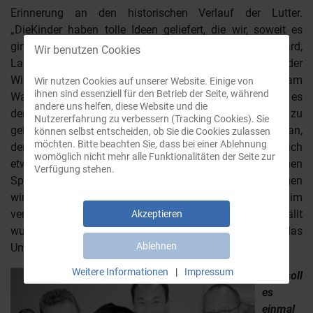
Erinnerung an den historischen Verlauf der Lutter.
„DieKinder haben tolle Ideen geliefert, die wir, soweit es
ging, übernommen haben“, sagte Kim Richard,
Wir benutzen Cookies
Landschaftsarchitekt. „Wichtig ist uns der
Wiedererkennungs-Effekt zur Lutter am Gymnasium am
Wir nutzen Cookies auf unserer Website. Einige von
ihnen sind essenziell für den Betrieb der Seite, während
Waldhof. So werden wieder viel Natursteine benutzt, die es
andere uns helfen, diese Website und die
den Passanten ermöglichen, direkt ans Wasser zu
Nutzererfahrung zu verbessern (Tracking Cookies). Sie
gelangen“, erklärte Richard und zeigt auf den langen Plan,
können selbst entscheiden, ob Sie die Cookies zulassen
möchten. Bitte beachten Sie, dass bei einer Ablehnung
der auf dem Tisch auslag. Auch am Stauteich 1 soll sich
womöglich nicht mehr alle Funktionalitäten der Seite zur
etwas verändern: zwei Terrassen ermöglichen
Verfügung stehen.
Spaziergängern den Zugang zum See. Kleine Änderungen
wird er noch vornehmen, da durch den Sturm im
vergangenen Monat einige Bäume beschädigt und gefällt
Akzeptieren
wurden. Im November überreicht er den Plan an das
Ablehnen
Umweltamt.
Weitere Informationen
|
Impressum
So soll
es
einmal