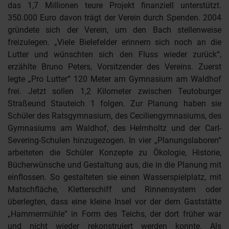
das 1,7 Millionen teure Projekt finanziell unterstützt.
350.000 Euro davon trägt der Verein durch Spenden. 2004
gründete sich der Verein, um den Bach stellenweise
freizulegen. „Viele Bielefelder erinnern sich noch an die
Lutter und wünschten sich den Fluss wieder zurück“,
erzählte Bruno Peters, Vorsitzender des Vereins. Zuerst
legte „Pro Lutter“ 120 Meter am Gymnasium am Waldhof
frei. Jetzt sollen 1,2 Kilometer zwischen Teutoburger
Straßeund Stauteich 1 folgen. Zur Planung haben sie
Schüler des Ratsgymnasium, des Ceciliengymnasiums, des
Gymnasiums am Waldhof, des Helmholtz und der Carl-
Severing-Schulen hinzugezogen. In vier „Planungslaboren“
arbeiteten die Schüler Konzepte zu Ökologie, Historie,
Bücherwünsche und Gestaltung aus, die in die Planung mit
einflossen. So gestalteten sie einen Wasserspielplatz, mit
Matschfläche, Kletterschiff und Rinnensystem oder
überlegten, dass eine kleine Insel vor der dem Gaststätte
„Hammermühle“ in Form des Teichs, der dort früher war
und nicht wieder rekonstruiert werden konnte. Als