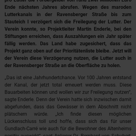
Ende nächsten Jahres abrufen. Wegen des maroden
Lutterkanals in der Ravensberger Straße bis zum
Stauteich I verzögert sich die Freilegung der Lutter. Der
Verein konnte, so Projektleiter Martin Enderle, bei den
Stiftungen erreichen, dass Auszahlungen ein Jahr später
fällig werden. Das Land habe zugesichert, dass das
Projekt ganz oben auf der Prioritätenliste bleibe. Jetzt will
der Verein diese Verzögerung nutzen, die Lutter auch in
der Ravensberger Straße an die Oberfläche zu holen.
„Das ist eine Jahrhundertchance. Vor 100 Jahren entstand
der Kanal, der jetzt total erneuert werden muss. Diese
Bauarbeiten können und wollen wir zur Freilegung nutzen“,
sagte Enderle. Denn der Verein hatte sich inzwischen damit
abgefunden, dass das Gewässer in dem Abschnitt nicht
plätschern würde. „Ich finde diesen möglichen
Lückenschluss toll und hoffe, dass sich das für unser
Gundlach-Carré wie auch für die Bewohner des Altenheims
positiv auswirkt“, sagt Anlieger Dr. Bernhard von Schubert,