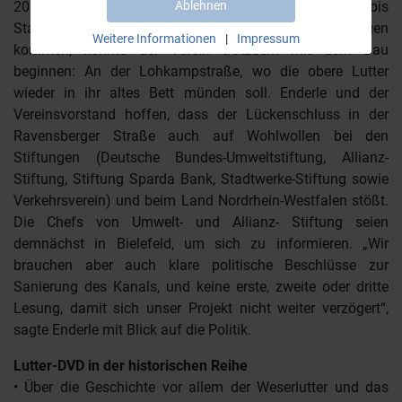
Ablehnen
2013 sei der Kanalabschnitt Teutoburger Straße bis
Stauteich I an der Reihe. Sollte es da zu Verzögerungen
Weitere Informationen
|
Impressum
kommen, könnte der Verein trotzdem mit dem Bau
beginnen: An der Lohkampstraße, wo die obere Lutter
wieder in ihr altes Bett münden soll. Enderle und der
Vereinsvorstand hoffen, dass der Lückenschluss in der
Ravensberger Straße auch auf Wohlwollen bei den
Stiftungen (Deutsche Bundes-Umweltstiftung, Allianz-
Stiftung, Stiftung Sparda Bank, Stadtwerke-Stiftung sowie
Verkehrsverein) und beim Land Nordrhein-Westfalen stößt.
Die Chefs von Umwelt- und Allianz- Stiftung seien
demnächst in Bielefeld, um sich zu informieren. „Wir
brauchen aber auch klare politische Beschlüsse zur
Sanierung des Kanals, und keine erste, zweite oder dritte
Lesung, damit sich unser Projekt nicht weiter verzögert“,
sagte Enderle mit Blick auf die Politik.
Lutter-DVD in der historischen Reihe
• Über die Geschichte vor allem der Weserlutter und das