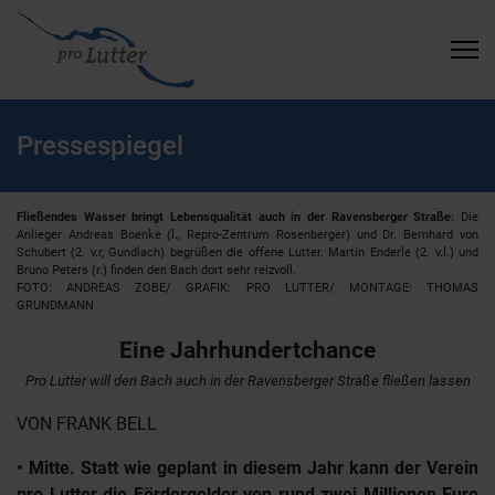
Pressespiegel
Fließendes Wasser bringt Lebensqualität auch in der Ravensberger Straße:
Die
Anlieger Andreas Boenke (l., Repro-Zentrum Rosenberger) und Dr. Bernhard von
Schubert (2. v.r, Gundlach) begrüßen die offene Lutter. Martin Enderle (2. v.l.) und
Bruno Peters (r.) finden den Bach dort sehr reizvoll.
FOTO: ANDREAS ZOBE/ GRAFIK: PRO LUTTER/ MONTAGE: THOMAS
GRUNDMANN
Eine Jahrhundertchance
Pro Lutter will den Bach auch in der Ravensberger Straße fließen lassen
VON FRANK BELL
• Mitte. Statt wie geplant in diesem Jahr kann der Verein
pro Lutter die Fördergelder von rund zwei Millionen Euro